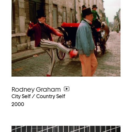
Rodney Graham
weiter
City Self / Country Self
zum
2000
video