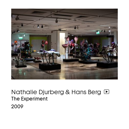
Nathalie Djurberg & Hans Berg
weiter
The Experiment
zum
2009
video