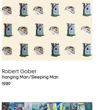
Auf
Endgeräten
mit
Touchscreen
können
Sie
mit
den
Zeigergesten
hoch-
bzw.
runterwischen.
Robert Gober
Hanging Man/Sleeping Man
1989