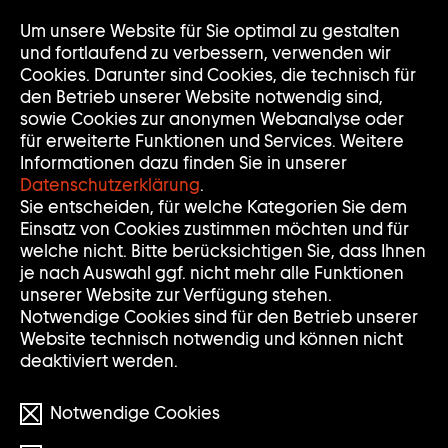
Um unsere Website für Sie optimal zu gestalten
Nav
Nav
und fortlaufend zu verbessern, verwenden wir
auf
zuk
Cookies. Darunter sind Cookies, die technisch für
den Betrieb unserer Website notwendig sind,
sowie Cookies zur anonymen Webanalyse oder
für erweiterte Funktionen und Services. Weitere
Informationen dazu finden Sie in unserer
Datenschutzerklärung
.
WILLKOMMEN IN DER
Sie entscheiden, für welche Kategorien Sie dem
Einsatz von Cookies zustimmen möchten und für
SAMMLUNG ONLINE!
welche nicht. Bitte berücksichtigen Sie, dass Ihnen
je nach Auswahl ggf. nicht mehr alle Funktionen
unserer Website zur Verfügung stehen.
Diese Werke gibt es mit Texten in Einfacher
Notwendige Cookies sind für den Betrieb unserer
Sprache:
Website technisch notwendig und können nicht
deaktiviert werden.
Notwendige Cookies