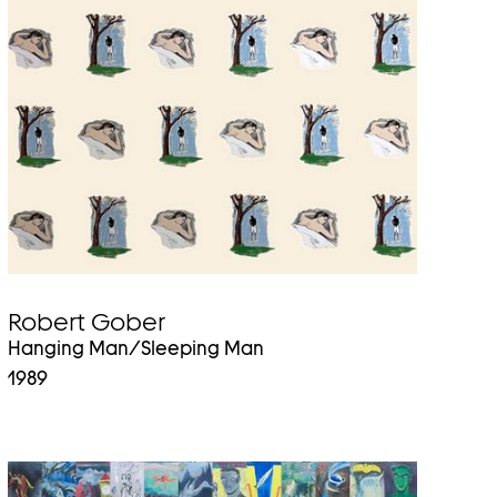
Auf
Endgeräten
mit
Touchscreen
können
Sie
mit
den
Zeigergesten
hoch-
bzw.
runterwischen.
Robert Gober
Hanging Man/Sleeping Man
1989