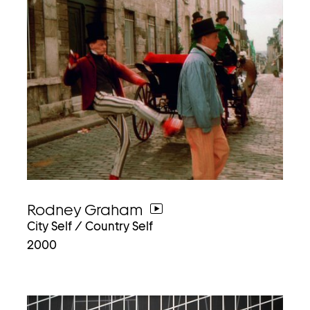
Rodney Graham
weiter
City Self / Country Self
zum
2000
video