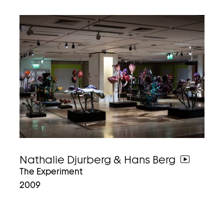
Nathalie Djurberg & Hans Berg
weiter
The Experiment
zum
2009
video