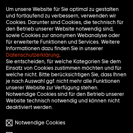
Um unsere Website für Sie optimal zu gestalten
Nav
Nav
und fortlaufend zu verbessern, verwenden wir
auf
zuk
Cookies. Darunter sind Cookies, die technisch für
den Betrieb unserer Website notwendig sind,
sowie Cookies zur anonymen Webanalyse oder
für erweiterte Funktionen und Services. Weitere
Informationen dazu finden Sie in unserer
Datenschutzerklärung
.
WILLKOMMEN IN DER
Sie entscheiden, für welche Kategorien Sie dem
Einsatz von Cookies zustimmen möchten und für
SAMMLUNG ONLINE!
welche nicht. Bitte berücksichtigen Sie, dass Ihnen
je nach Auswahl ggf. nicht mehr alle Funktionen
unserer Website zur Verfügung stehen.
Diese Werke gibt es mit Texten in Einfacher
Notwendige Cookies sind für den Betrieb unserer
Sprache:
Website technisch notwendig und können nicht
deaktiviert werden.
Notwendige Cookies