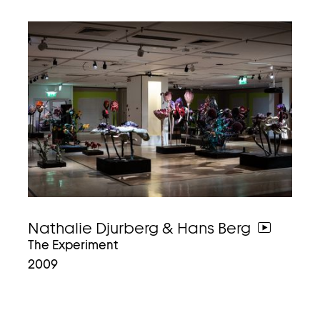
Nathalie Djurberg & Hans Berg
weiter
The Experiment
zum
2009
video