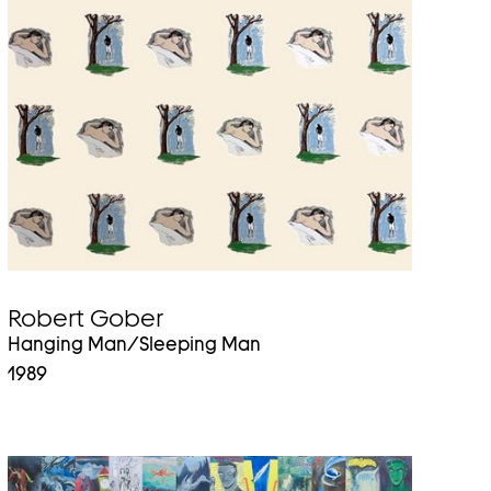
Auf
Endgeräten
mit
Touchscreen
können
Sie
mit
den
Zeigergesten
hoch-
bzw.
runterwischen.
Robert Gober
Hanging Man/Sleeping Man
1989