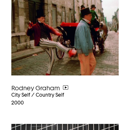
Rodney Graham
weiter
City Self / Country Self
zum
2000
video