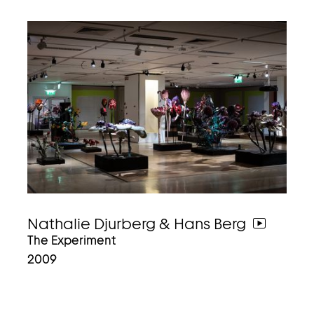
Nathalie Djurberg & Hans Berg
weiter
The Experiment
zum
2009
video