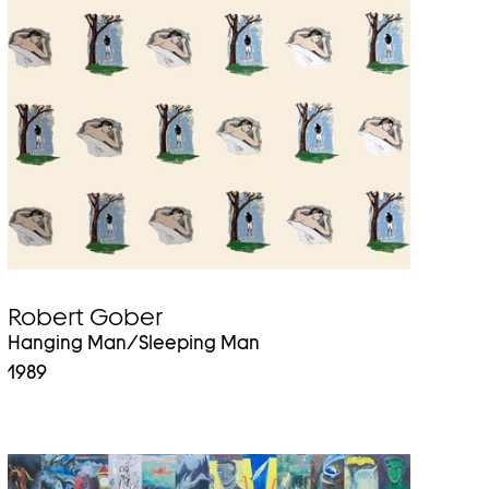
Auf
Endgeräten
mit
Touchscreen
können
Sie
mit
den
Zeigergesten
hoch-
bzw.
runterwischen.
Robert Gober
Hanging Man/Sleeping Man
1989