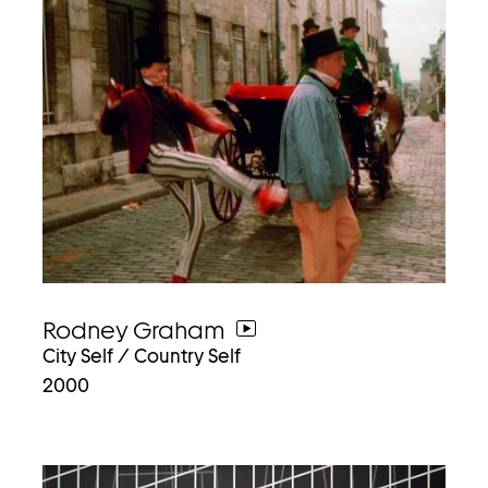
Rodney Graham
weiter
City Self / Country Self
zum
2000
video