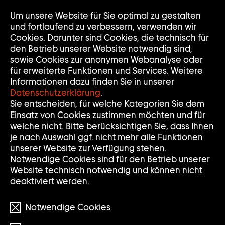
Um unsere Website für Sie optimal zu gestalten
Nav
Nav
und fortlaufend zu verbessern, verwenden wir
auf
zuk
Cookies. Darunter sind Cookies, die technisch für
den Betrieb unserer Website notwendig sind,
sowie Cookies zur anonymen Webanalyse oder
für erweiterte Funktionen und Services. Weitere
Informationen dazu finden Sie in unserer
Datenschutzerklärung
.
WILLKOMMEN IN DER
Sie entscheiden, für welche Kategorien Sie dem
Einsatz von Cookies zustimmen möchten und für
SAMMLUNG ONLINE!
welche nicht. Bitte berücksichtigen Sie, dass Ihnen
je nach Auswahl ggf. nicht mehr alle Funktionen
unserer Website zur Verfügung stehen.
Diese Werke gibt es mit Texten in Einfacher
Notwendige Cookies sind für den Betrieb unserer
Sprache:
Website technisch notwendig und können nicht
deaktiviert werden.
Notwendige Cookies