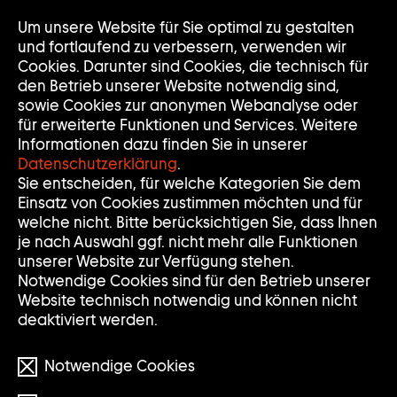
Um unsere Website für Sie optimal zu gestalten
Nav
Nav
und fortlaufend zu verbessern, verwenden wir
auf
zuk
Cookies. Darunter sind Cookies, die technisch für
den Betrieb unserer Website notwendig sind,
sowie Cookies zur anonymen Webanalyse oder
für erweiterte Funktionen und Services. Weitere
Informationen dazu finden Sie in unserer
Datenschutzerklärung
.
Sie entscheiden, für welche Kategorien Sie dem
Einsatz von Cookies zustimmen möchten und für
welche nicht. Bitte berücksichtigen Sie, dass Ihnen
Das ist ein Video!
je nach Auswahl ggf. nicht mehr alle Funktionen
unserer Website zur Verfügung stehen.
Um es anzusehen, müssen Sie die Kategorie
Notwendige Cookies sind für den Betrieb unserer
„Eingebettete Videoinhalte“ in den Cookie-
Website technisch notwendig und können nicht
Einstellungen aktivieren und anschließend
die Seite neu laden.
deaktiviert werden.
Zu den Cookie-Einstellungen
Notwendige Cookies