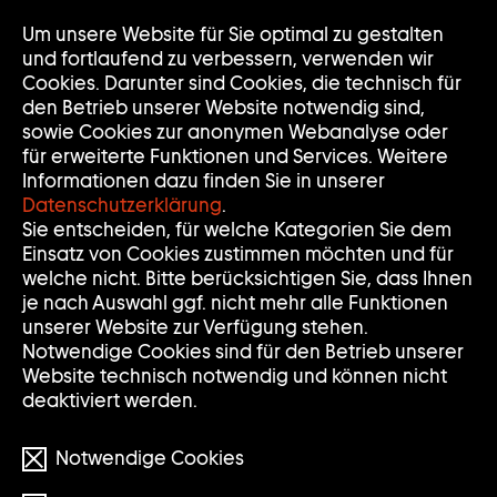
Um unsere Website für Sie optimal zu gestalten
Nav
Nav
und fortlaufend zu verbessern, verwenden wir
auf
zuk
Cookies. Darunter sind Cookies, die technisch für
den Betrieb unserer Website notwendig sind,
sowie Cookies zur anonymen Webanalyse oder
für erweiterte Funktionen und Services. Weitere
Informationen dazu finden Sie in unserer
Datenschutzerklärung
.
Sie entscheiden, für welche Kategorien Sie dem
Einsatz von Cookies zustimmen möchten und für
welche nicht. Bitte berücksichtigen Sie, dass Ihnen
Das ist ein Video!
je nach Auswahl ggf. nicht mehr alle Funktionen
unserer Website zur Verfügung stehen.
Um es anzusehen, müssen Sie die Kategorie
Notwendige Cookies sind für den Betrieb unserer
„Eingebettete Videoinhalte“ in den Cookie-
Website technisch notwendig und können nicht
Einstellungen aktivieren und anschließend
die Seite neu laden.
deaktiviert werden.
Zu den Cookie-Einstellungen
Notwendige Cookies