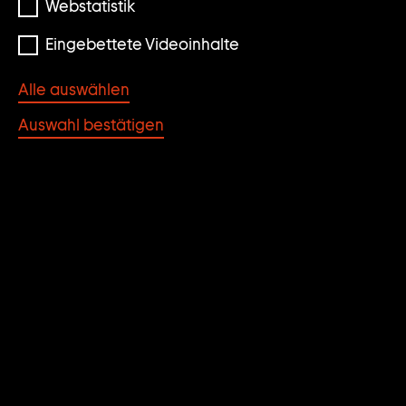
Webstatistik
Eingebettete Videoinhalte
Alle auswählen
Auswahl bestätigen
© Paweł Althamer, photo: Jens Ziehe
BODHISATTVA
Paweł Althamer
JAHR
MATERIAL/TECHNIK
2019
Ton, Glasur, Holz