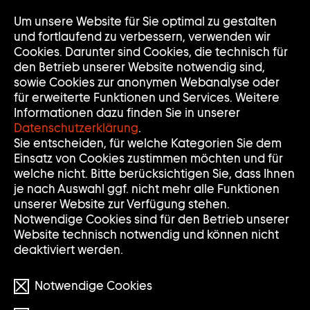
Um unsere Website für Sie optimal zu gestalten
Nav
Nav
und fortlaufend zu verbessern, verwenden wir
auf
zuk
Cookies. Darunter sind Cookies, die technisch für
den Betrieb unserer Website notwendig sind,
sowie Cookies zur anonymen Webanalyse oder
für erweiterte Funktionen und Services. Weitere
Informationen dazu finden Sie in unserer
Datenschutzerklärung
.
Sie entscheiden, für welche Kategorien Sie dem
Einsatz von Cookies zustimmen möchten und für
welche nicht. Bitte berücksichtigen Sie, dass Ihnen
Das ist ein Video!
je nach Auswahl ggf. nicht mehr alle Funktionen
unserer Website zur Verfügung stehen.
Um es anzusehen, müssen Sie die Kategorie
Notwendige Cookies sind für den Betrieb unserer
„Eingebettete Videoinhalte“ in den Cookie-
Website technisch notwendig und können nicht
Einstellungen aktivieren und anschließend
die Seite neu laden.
deaktiviert werden.
Zu den Cookie-Einstellungen
Notwendige Cookies