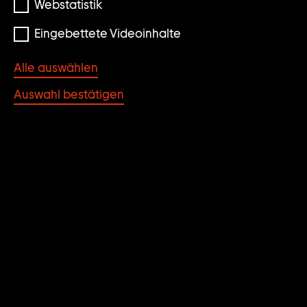
Webstatistik
Eingebettete Videoinhalte
© Nathalie Djurberg & Hans Berg/VG BILD-KUNST
Bonn
Alle auswählen
Auswahl bestätigen
HUNGRY HUNGRY
HIPPOES
Nathalie Djurberg & Hans Berg
JAHR
AUFLAGE
2007
a.p. 1/2 (Edition 4 + 2
a.p.)
MATERIAL/TECHNIK
MASSE
1-Kanal-Video (Farbe,
Variabel
Ton)