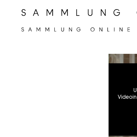
U
Videoin