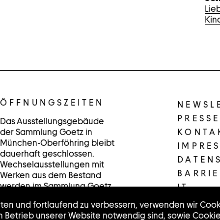
Lie
Kin
ÖFFNUNGSZEITEN
NEWSL
PRESSE
Das Ausstellungsgebäude
der Sammlung Goetz in
KONTA
München-Oberföhring bleibt
IMPRE
dauerhaft geschlossen.
DATEN
Wechselausstellungen mit
BARRIE
Werken aus dem Bestand
werden im Sammlung Goetz
IT
/Schaufenster in der
lten und fortlaufend zu verbessern, verwenden wir Cook
Münchner Innenstadt
en Betrieb unserer Website notwendig sind, sowie Cooki
präsentiert.