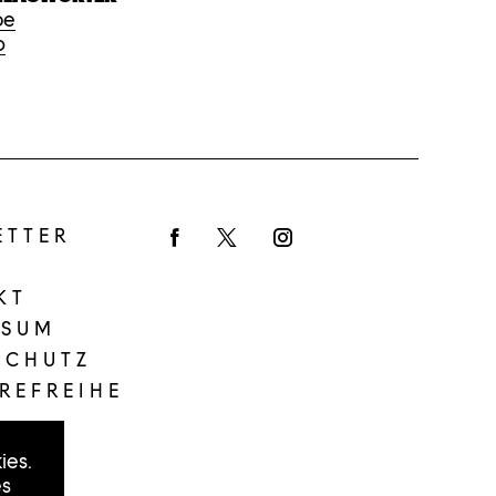
be
o
ETTER
Facebook
Twitter
Instagram
KT
SSUM
SCHUTZ
REFREIHE
ies.
es