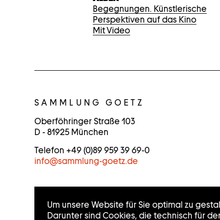
Begegnungen. Künstlerische
Perspektiven auf das Kino
Mit Video
K
O
SAMMLUNG GOETZ
N
Oberföhringer Straße 103
D - 81925 München
T
Telefon +49 (0)89 959 39 69-0
A
info
@
sammlung-goetz.de
K
T
Um unsere Website für Sie optimal zu gesta
I
Darunter sind Cookies, die technisch für d