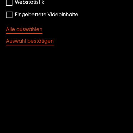
Webstatistik
Eingebettete Videoinhalte
Alle auswählen
Auswahl bestätigen
© Imi Knoebel/VG BILD-KUNST Bonn, photo:
Johannes Haslinger
O.T. (HARTFASERBILD
85-08)
Imi Knoebel
JAHR
MATERIAL/TECHNIK