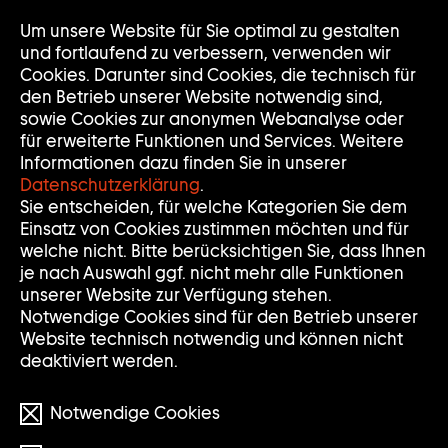
Um unsere Website für Sie optimal zu gestalten
Nav
Nav
und fortlaufend zu verbessern, verwenden wir
auf
zuk
Cookies. Darunter sind Cookies, die technisch für
den Betrieb unserer Website notwendig sind,
sowie Cookies zur anonymen Webanalyse oder
für erweiterte Funktionen und Services. Weitere
Informationen dazu finden Sie in unserer
Datenschutzerklärung
.
S
Suche
Suche
Sie entscheiden, für welche Kategorien Sie dem
Einsatz von Cookies zustimmen möchten und für
U
Eingabe
Suche
welche nicht. Bitte berücksichtigen Sie, dass Ihnen
löschen
absch
Filter
je nach Auswahl ggf. nicht mehr alle Funktionen
Filter
C
öffnen
unserer Website zur Verfügung stehen.
Filter zurücksetzen
Notwendige Cookies sind für den Betrieb unserer
H
Website technisch notwendig und können nicht
deaktiviert werden.
12 Treffer
E
Notwendige Cookies