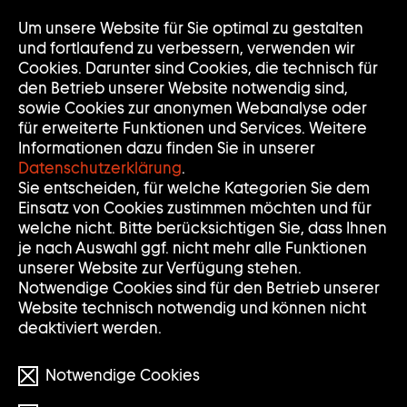
Um unsere Website für Sie optimal zu gestalten
Nav
Nav
und fortlaufend zu verbessern, verwenden wir
auf
zuk
Cookies. Darunter sind Cookies, die technisch für
den Betrieb unserer Website notwendig sind,
sowie Cookies zur anonymen Webanalyse oder
für erweiterte Funktionen und Services. Weitere
Informationen dazu finden Sie in unserer
Datenschutzerklärung
.
S
Suche
Suche
Sie entscheiden, für welche Kategorien Sie dem
Einsatz von Cookies zustimmen möchten und für
U
Eingabe
Suche
welche nicht. Bitte berücksichtigen Sie, dass Ihnen
löschen
absch
Filter
je nach Auswahl ggf. nicht mehr alle Funktionen
Filter
C
öffnen
unserer Website zur Verfügung stehen.
Filter zurücksetzen
Notwendige Cookies sind für den Betrieb unserer
H
Website technisch notwendig und können nicht
deaktiviert werden.
2 Treffer
E
Notwendige Cookies