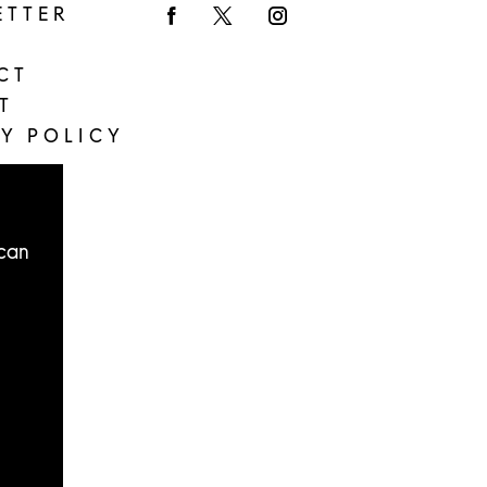
ETTER
Facebook
Twitter
Instagram
CT
T
Y POLICY
 can
e