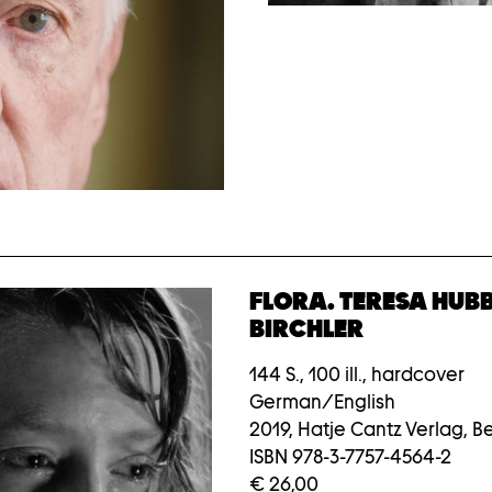
ghtbox
FLORA. TERESA HU
BIRCHLER
144 S., 100 ill., hardcover
German/English
2019, Hatje Cantz Verlag, Be
ISBN 978-3-7757-4564-2
€ 26,00