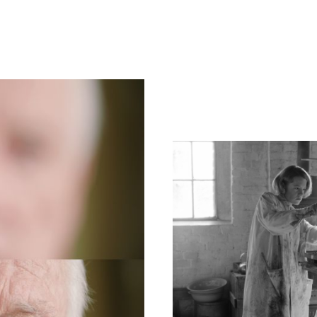
en
age