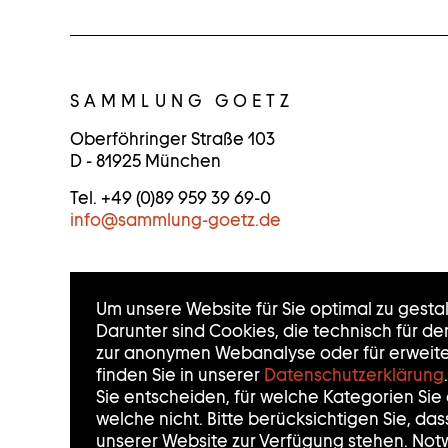
K
O
SAMMLUNG GOETZ
N
Oberföhringer Straße 103
D - 81925 München
T
Tel. +49 (0)89 959 39 69-0
A
info
@
sammlung-goetz.de
K
T
Um unsere Website für Sie optimal zu gesta
I
Darunter sind Cookies, die technisch für d
zur anonymen Webanalyse oder für erweiter
N
finden Sie in unserer
Datenschutzerklärung
.
Sie entscheiden, für welche Kategorien Si
F
welche nicht. Bitte berücksichtigen Sie, da
unserer Website zur Verfügung stehen. Not