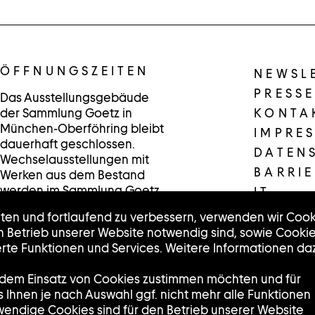
ÖFFNUNGSZEITEN
NEWSL
PRESSE
Das Ausstellungsgebäude
der Sammlung Goetz in
KONTA
München-Oberföhring bleibt
IMPRE
dauerhaft geschlossen.
DATEN
Wechselausstellungen mit
BARRIE
Werken aus dem Bestand
werden im Sammlung Goetz
IT
/Schaufenster in der
lten und fortlaufend zu verbessern, verwenden wir Cook
Münchner Innenstadt
en Betrieb unserer Website notwendig sind, sowie Cooki
präsentiert.
te Funktionen und Services. Weitere Informationen da
Dienstag, Mittwoch und
Freitag: 12:00 – 18:00 Uhr
e dem Einsatz von Cookies zustimmen möchten und für
Donnerstag: 14:00 – 20:00
ss Ihnen je nach Auswahl ggf. nicht mehr alle Funktionen
Uhr
wendige Cookies sind für den Betrieb unserer Website