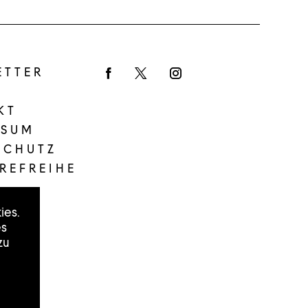
ETTER
Facebook
Twitter
Instagram
KT
SSUM
SCHUTZ
REFREIHE
ies.
es
zu