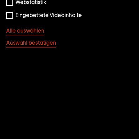
Webstatistik
Eingebettete Videoinhalte
Alle auswählen
Auswahl bestätigen
Janet Cardiff & George Bures Miller
Hillclimbing
1999