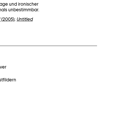
age und ironischer
ftmals unbestimmbar.
d
(2005)
;
Untitled
over
tfildern