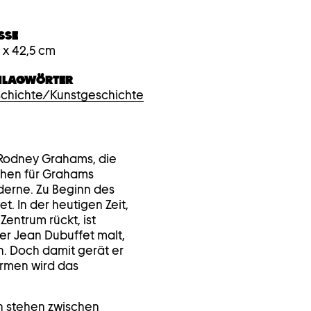
SE
3 x 42,5 cm
HLAGWÖRTER
chichte/Kunstgeschichte
 Rodney Grahams, die
ehen für Grahams
derne. Zu Beginn des
t. In der heutigen Zeit,
Zentrum rückt, ist
er Jean Dubuffet malt,
. Doch damit gerät er
rmen wird das
n stehen zwischen