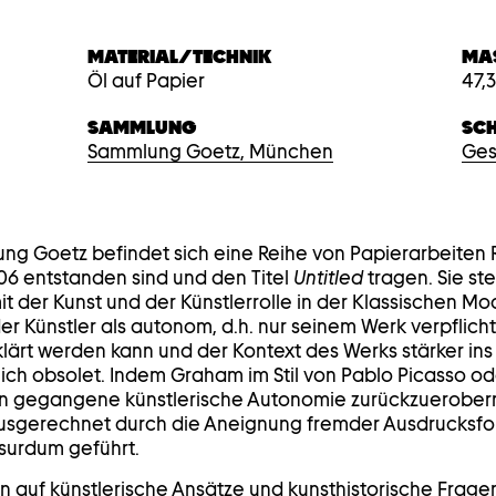
MATERIAL/TECHNIK
MAS
Öl auf Papier
47,
SAMMLUNG
SC
Sammlung Goetz, München
Ges
ng Goetz befindet sich eine Reihe von Papierarbeiten
6 entstanden sind und den Titel
Untitled
tragen. Sie st
 der Kunst und der Künstlerrolle in der Klassischen Mo
er Künstler als autonom, d.h. nur seinem Werk verpflichte
rklärt werden kann und der Kontext des Werks stärker ins 
lich obsolet. Indem Graham im Stil von Pablo Picasso od
ren gegangene künstlerische Autonomie zurückzuerobern
ausgerechnet durch die Aneignung fremder Ausdrucksfo
surdum geführt.
uf künstlerische Ansätze und kunsthistorische Frage