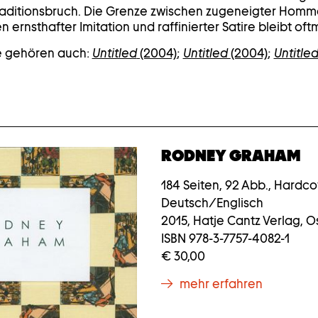
raditionsbruch. Die Grenze zwischen zugeneigter Homm
 ernsthafter Imitation und raffinierter Satire bleibt o
e gehören auch:
Untitled
(2004)
;
Untitled
(2004)
;
Untitle
RODNEY GRAHAM
184 Seiten, 92 Abb., Hardc
Deutsch/Englisch
2015, Hatje Cantz Verlag, Os
ISBN 978-3-7757-4082-1
€ 30,00
mehr erfahren