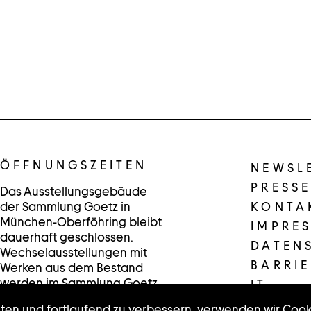
ÖFFNUNGSZEITEN
NEWSL
PRESSE
Das Ausstellungsgebäude
der Sammlung Goetz in
KONTA
München-Oberföhring bleibt
IMPRE
dauerhaft geschlossen.
DATEN
Wechselausstellungen mit
BARRIE
Werken aus dem Bestand
werden im Sammlung Goetz
IT
/Schaufenster in der
lten und fortlaufend zu verbessern, verwenden wir Cook