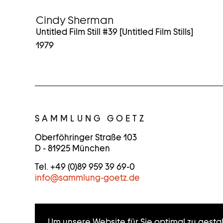
Cindy Sherman
Untitled Film Still #39 [Untitled Film Stills]
1979
K
O
SAMMLUNG GOETZ
N
Oberföhringer Straße 103
D - 81925 München
T
Tel. +49 (0)89 959 39 69-0
A
info
@
sammlung-goetz.de
K
T
Um unsere Website für Sie optimal zu gesta