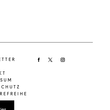
ETTER
Facebook
Twitter
Instagram
KT
SSUM
SCHUTZ
REFREIHE
ies.