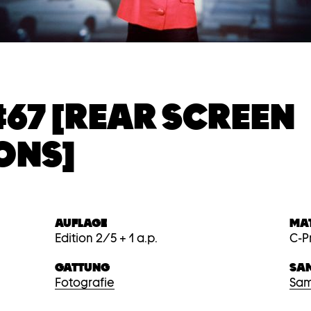
#67 [REAR SCREEN
ONS]
AUFLAGE
MA
Edition 2/5 + 1 a.p.
C-P
GATTUNG
SA
Fotografie
Sam