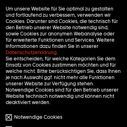
Um unsere Website für Sie optimal zu gestalten
Nav
Nav
und fortlaufend zu verbessern, verwenden wir
auf
zuk
Cookies. Darunter sind Cookies, die technisch für
den Betrieb unserer Website notwendig sind,
sowie Cookies zur anonymen Webanalyse oder
für erweiterte Funktionen und Services. Weitere
Informationen dazu finden Sie in unserer
Datenschutzerklärung
.
MARTIN BOYCE
Sie entscheiden, für welche Kategorien Sie dem
Einsatz von Cookies zustimmen möchten und für
welche nicht. Bitte berücksichtigen Sie, dass Ihnen
je nach Auswahl ggf. nicht mehr alle Funktionen
* 1967
unserer Website zur Verfügung stehen.
Notwendige Cookies sind für den Betrieb unserer
Martin Boyce stammt aus Schottland. Im Zentrum
Website technisch notwendig und können nicht
seines Werkes steht die Auseinandersetzung mit
deaktiviert werden.
der Architektur, dem Design und der Kunst der
Moderne. Dabei löst er oft die Formen aus ihrem
Notwendige Cookies
Kontext und stellt sie in einen neuen
Zusammenhang.