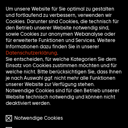
Um unsere Website für Sie optimal zu gestalten
Nav
Nav
und fortlaufend zu verbessern, verwenden wir
auf
zuk
Cookies. Darunter sind Cookies, die technisch für
den Betrieb unserer Website notwendig sind,
sowie Cookies zur anonymen Webanalyse oder
für erweiterte Funktionen und Services. Weitere
Informationen dazu finden Sie in unserer
Datenschutzerklärung
.
MIKE KELLEY
Sie entscheiden, für welche Kategorien Sie dem
Einsatz von Cookies zustimmen möchten und für
welche nicht. Bitte berücksichtigen Sie, dass Ihnen
je nach Auswahl ggf. nicht mehr alle Funktionen
* 1954, † 2012
unserer Website zur Verfügung stehen.
Notwendige Cookies sind für den Betrieb unserer
Website technisch notwendig und können nicht
deaktiviert werden.
Notwendige Cookies