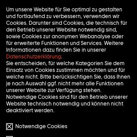
Um unsere Website für Sie optimal zu gestalten
Nav
Nav
und fortlaufend zu verbessern, verwenden wir
auf
zuk
Cookies. Darunter sind Cookies, die technisch für
den Betrieb unserer Website notwendig sind,
sowie Cookies zur anonymen Webanalyse oder
für erweiterte Funktionen und Services. Weitere
Informationen dazu finden Sie in unserer
Datenschutzerklärung
.
Sie entscheiden, für welche Kategorien Sie dem
Einsatz von Cookies zustimmen möchten und für
welche nicht. Bitte berücksichtigen Sie, dass Ihnen
je nach Auswahl ggf. nicht mehr alle Funktionen
unserer Website zur Verfügung stehen.
Notwendige Cookies sind für den Betrieb unserer
Website technisch notwendig und können nicht
deaktiviert werden.
Notwendige Cookies