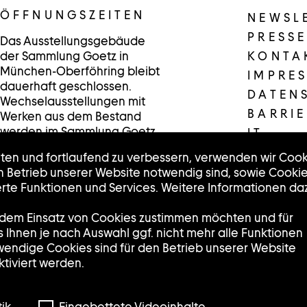
ÖFFNUNGSZEITEN
NEWSL
PRESSE
Das Ausstellungsgebäude
der Sammlung Goetz in
KONTA
München-Oberföhring bleibt
IMPRE
dauerhaft geschlossen.
DATEN
Wechselausstellungen mit
BARRIE
Werken aus dem Bestand
werden im Sammlung Goetz
IT
/Schaufenster in der
lten und fortlaufend zu verbessern, verwenden wir Cook
Münchner Innenstadt
en Betrieb unserer Website notwendig sind, sowie Cooki
präsentiert.
te Funktionen und Services. Weitere Informationen da
Dienstag, Mittwoch und
Freitag: 12:00 – 18:00 Uhr
e dem Einsatz von Cookies zustimmen möchten und für
Donnerstag: 14:00 – 20:00
ss Ihnen je nach Auswahl ggf. nicht mehr alle Funktionen
Uhr
wendige Cookies sind für den Betrieb unserer Website
Samstag: 11:00 – 17:00 Uhr
tiviert werden.
Sonntag und Montag:
geschlossen