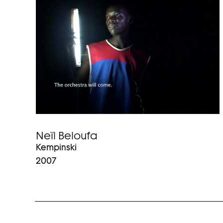
Neïl Beloufa
Kempinski
2007
K