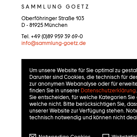
O
SAMMLUNG GOETZ
N
Oberföhringer Straße 103
D - 81925 München
T
Tel. +49 (0)89 959 39 69-0
A
info
@
sammlung-goetz.de
K
T
Um unsere Website für Sie optimal zu gesta
I
Darunter sind Cookies, die technisch für d
zur anonymen Webanalyse oder für erweiter
N
finden Sie in unserer
Datenschutzerklärung
.
Sie entscheiden, für welche Kategorien Si
F
welche nicht. Bitte berücksichtigen Sie, da
unserer Website zur Verfügung stehen. Not
O
technisch notwendig und können nicht deak
R