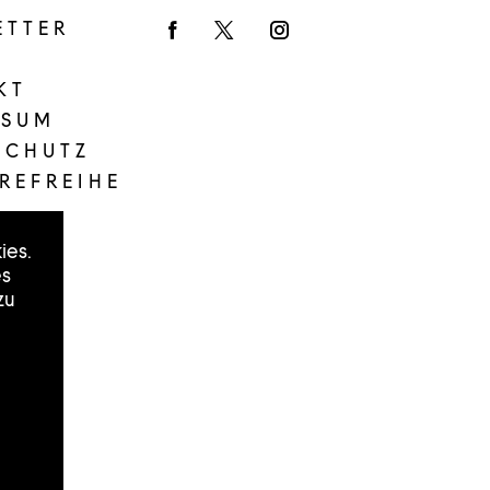
ETTER
Facebook
Twitter
Instagram
KT
SSUM
SCHUTZ
REFREIHE
ies.
es
zu