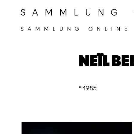
NEÏL B
* 1985