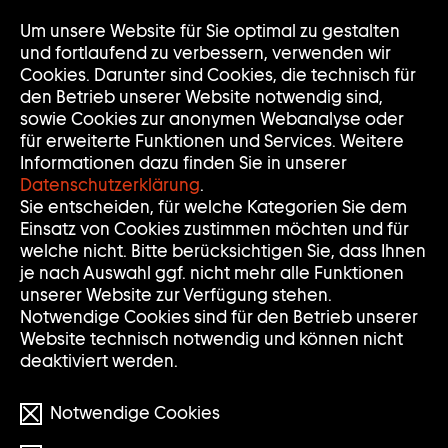
Um unsere Website für Sie optimal zu gestalten
Nav
Nav
und fortlaufend zu verbessern, verwenden wir
auf
zuk
Cookies. Darunter sind Cookies, die technisch für
den Betrieb unserer Website notwendig sind,
sowie Cookies zur anonymen Webanalyse oder
für erweiterte Funktionen und Services. Weitere
Informationen dazu finden Sie in unserer
Datenschutzerklärung
.
Sie entscheiden, für welche Kategorien Sie dem
Einsatz von Cookies zustimmen möchten und für
welche nicht. Bitte berücksichtigen Sie, dass Ihnen
je nach Auswahl ggf. nicht mehr alle Funktionen
unserer Website zur Verfügung stehen.
Notwendige Cookies sind für den Betrieb unserer
Website technisch notwendig und können nicht
deaktiviert werden.
Notwendige Cookies