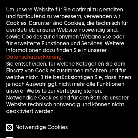
Um unsere Website für Sie optimal zu gestalten
Nav
Nav
und fortlaufend zu verbessern, verwenden wir
auf
zuk
Cookies. Darunter sind Cookies, die technisch für
den Betrieb unserer Website notwendig sind,
sowie Cookies zur anonymen Webanalyse oder
für erweiterte Funktionen und Services. Weitere
Informationen dazu finden Sie in unserer
Datenschutzerklärung
.
Sie entscheiden, für welche Kategorien Sie dem
Einsatz von Cookies zustimmen möchten und für
welche nicht. Bitte berücksichtigen Sie, dass Ihnen
je nach Auswahl ggf. nicht mehr alle Funktionen
unserer Website zur Verfügung stehen.
Notwendige Cookies sind für den Betrieb unserer
Website technisch notwendig und können nicht
deaktiviert werden.
Notwendige Cookies
© Rosemarie Trockel/VG BILD-KUNST Bonn,