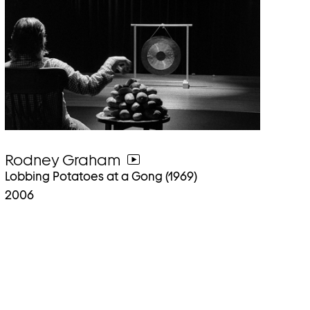
Rodney Graham
weiter
Lobbing Potatoes at a Gong (1969)
zum
2006
video