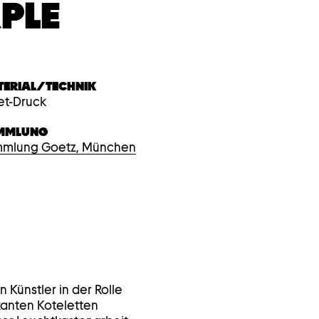
PLE
TERIAL/TECHNIK
jet-Druck
MMLUNG
mlung Goetz, München
n Künstler in der Rolle
rkanten Koteletten