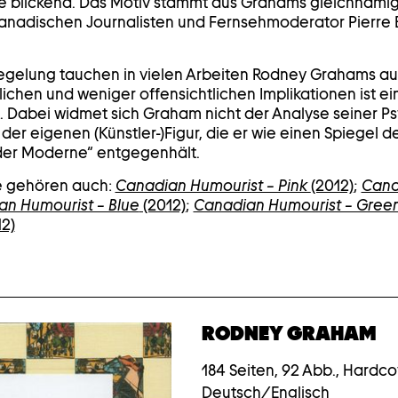
ne blickend. Das Motiv stammt aus Grahams gleichnamig
 kanadischen Journalisten und Fernsehmoderator Pierre
gelung tauchen in vielen Arbeiten Rodney Grahams auf.
lichen und weniger offensichtlichen Implikationen ist ei
. Dabei widmet sich Graham nicht der Analyse seiner P
 der eigenen (Künstler-)Figur, die er wie einen Spiegel 
n der Moderne“ entgegenhält.
e gehören auch:
Canadian Humourist – Pink
(2012)
;
Cana
n Humourist – Blue
(2012)
;
Canadian Humourist – Gree
2)
RODNEY GRAHAM
184 Seiten, 92 Abb., Hardc
Deutsch/Englisch