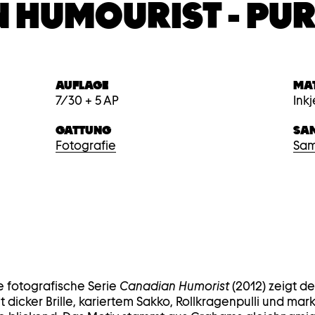
 HUMOURIST - PUR
AUFLAGE
MA
7/30 + 5 AP
Ink
GATTUNG
SA
Fotografie
Sam
 fotografische Serie
Canadian Humorist
(2012) zeigt de
it dicker Brille, kariertem Sakko, Rollkragenpulli und ma