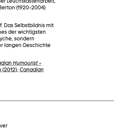
er Leuchtkastenarbeit,
 Berton (1920–2004)
 Das Selbstbildnis mit
nes der wichtigsten
syche, sondern
der langen Geschichte
dian Humourist –
n
(2012)
;
Canadian
over