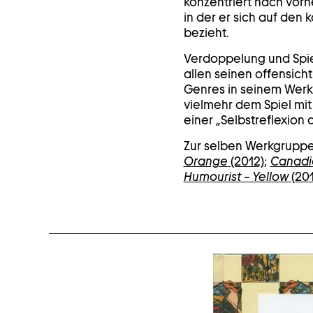
konzentriert nach vor
in der er sich auf den
bezieht.
Verdoppelung und Spie
allen seinen offensicht
Genres in seinem Werk
vielmehr dem Spiel mit
einer „Selbstreflexio
Zur selben Werkgrupp
Orange
(2012)
;
Canadia
Humourist – Yellow
(201