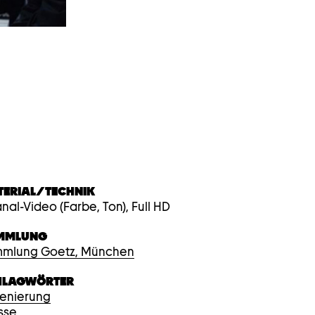
Auf
Endgeräten
mit
Touchscreen
können
Sie
mit
den
Zeigergesten
hoch-
bzw.
runterwischen.
TERIAL/TECHNIK
anal-Video (Farbe, Ton), Full HD
MMLUNG
mlung Goetz, München
HLAGWÖRTER
zenierung
isse