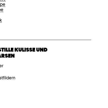
ppe
be
k
TILLE KULISSE UND
ARSEN
er
stfildern