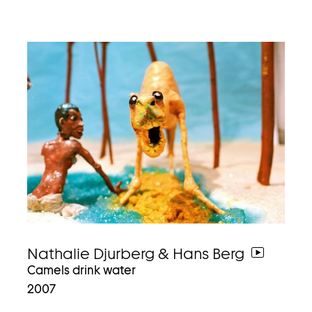
Nathalie Djurberg & Hans Berg
weiter
Camels drink water
zum
2007
video