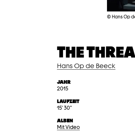
© Hans Op d
THE THRE
Hans Op de Beeck
JAHR
2015
LAUFZEIT
15' 30''
ALBEN
Mit Video