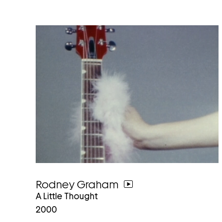
Rodney Graham
weiter
A Little Thought
zum
2000
video