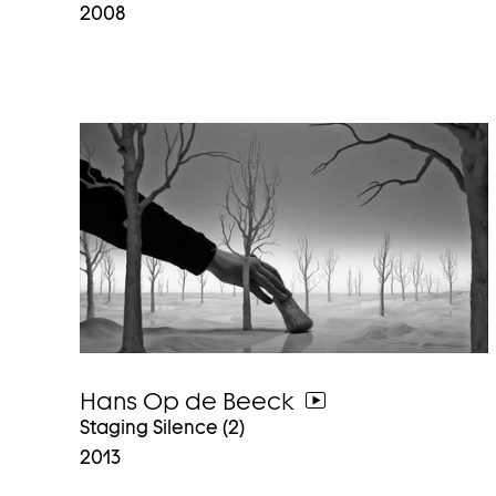
2008
Hans Op de Beeck
weiter
Staging Silence (2)
zum
2013
video