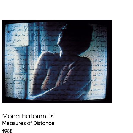
Mona Hatoum
weiter
Measures of Distance
zum
1988
video