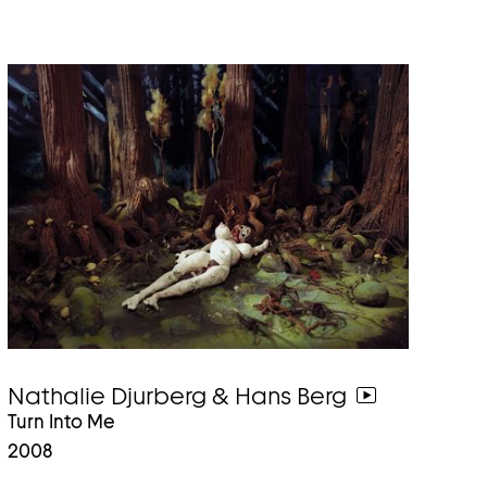
Nathalie Djurberg & Hans Berg
weiter
Turn Into Me
zum
2008
video