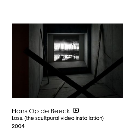
Hans Op de Beeck
weiter
Loss. (the scultpural video installation)
zum
2004
video