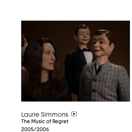
Laurie Simmons
weiter
The Music of Regret
zum
2005/2006
video