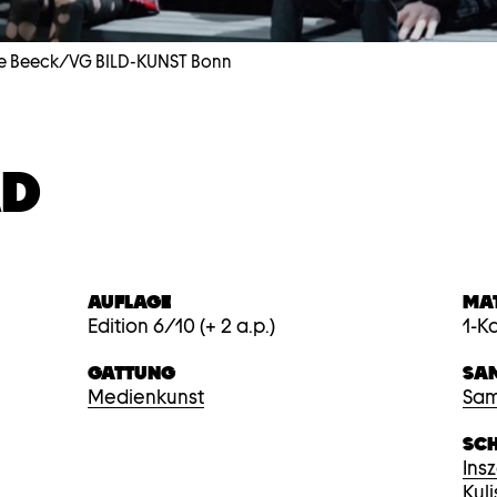
e Beeck/VG BILD-KUNST Bonn
AD
AUFLAGE
MA
Edition 6/10 (+ 2 a.p.)
1-K
GATTUNG
SA
Medienkunst
Sam
SC
Ins
Kul