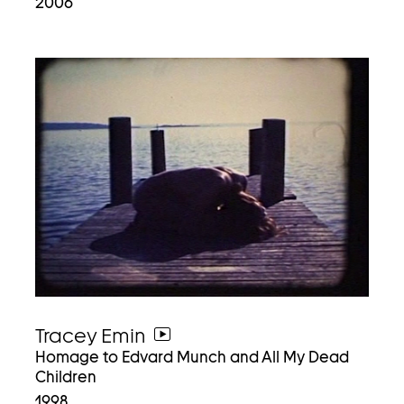
2006
Tracey Emin
weiter
Homage to Edvard Munch and All My Dead
zum
Children
video
1998