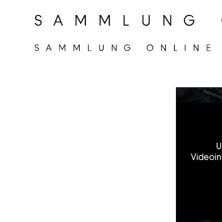
U
Videoin