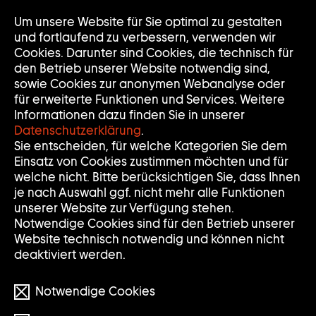
Um unsere Website für Sie optimal zu gestalten
Nav
Nav
und fortlaufend zu verbessern, verwenden wir
auf
zuk
Cookies. Darunter sind Cookies, die technisch für
den Betrieb unserer Website notwendig sind,
sowie Cookies zur anonymen Webanalyse oder
für erweiterte Funktionen und Services. Weitere
Informationen dazu finden Sie in unserer
Datenschutzerklärung
.
Sie entscheiden, für welche Kategorien Sie dem
Einsatz von Cookies zustimmen möchten und für
welche nicht. Bitte berücksichtigen Sie, dass Ihnen
je nach Auswahl ggf. nicht mehr alle Funktionen
unserer Website zur Verfügung stehen.
Notwendige Cookies sind für den Betrieb unserer
Website technisch notwendig und können nicht
deaktiviert werden.
Notwendige Cookies