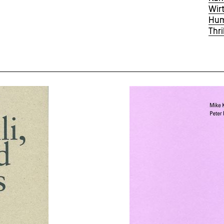
Wir
Hu
Thri