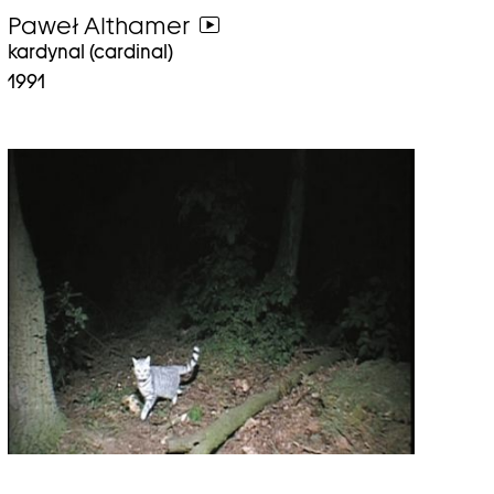
Paweł Althamer
weiter
kardynal (cardinal)
zum
1991
video