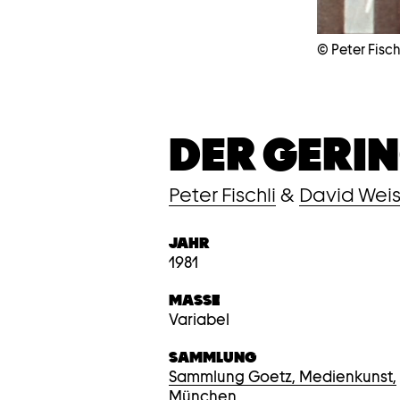
© Peter Fisch
DER GERI
Peter Fischli
&
David Weis
JAHR
1981
MASSE
Variabel
SAMMLUNG
Sammlung Goetz, Medienkunst,
München