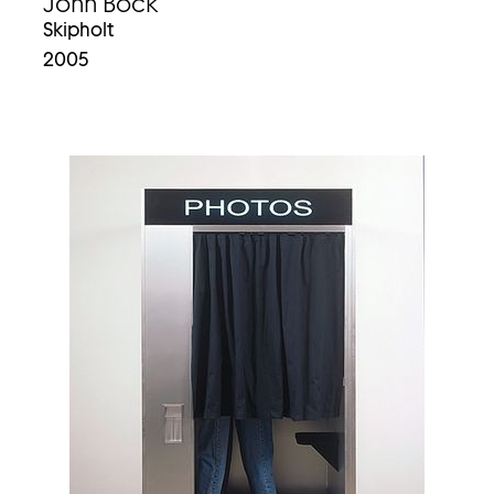
John Bock
Skipholt
2005