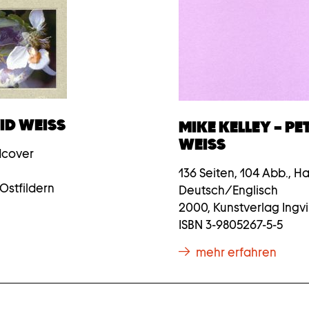
VID WEISS
MIKE KELLEY – PE
WEISS
dcover
136 Seiten, 104 Abb., H
Ostfildern
Deutsch/Englisch
2000, Kunstverlag Ing
ISBN 3-9805267-5-5
mehr erfahren