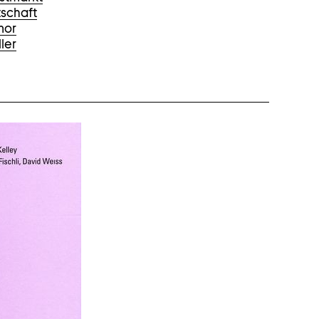
tschaft
mor
ller