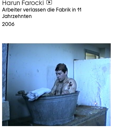
Harun Farocki
weiter
Arbeiter verlassen die Fabrik in 11
zum
Jahrzehnten
video
2006