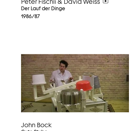
Peter Fischli & David Weiss
weiter
Der Lauf der Dinge
zum
1986/87
video
John Bock