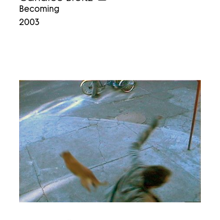
weiter
Becoming
zum
2003
video