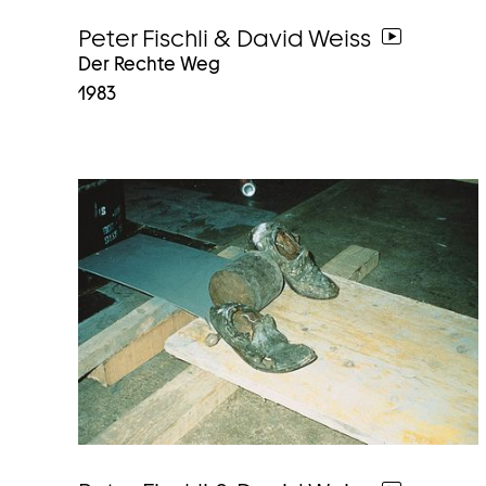
Peter Fischli & David Weiss
weiter
Der Rechte Weg
zum
1983
video