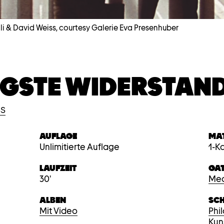
li & David Weiss, courtesy Galerie Eva Presenhuber
NGSTE WIDERSTAN
s
AUFLAGE
MA
Unlimitierte Auflage
1-K
LAUFZEIT
GA
30'
Med
ALBEN
SC
Mit Video
Phi
Kun