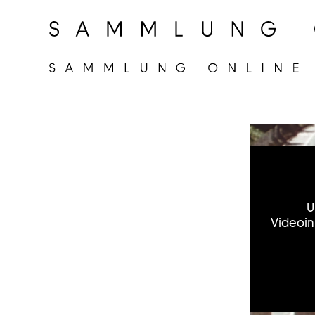
U
Videoin