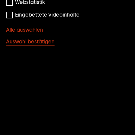
Webstatistik
Eingebettete Videoinhalte
Alle auswählen
Auswahl bestätigen
Peter Fischli & David Weiss
weiter
Der Geringste Widerstand
zum
1981
video