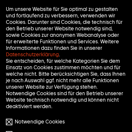
Um unsere Website für Sie optimal zu gestalten
Nav
Nav
und fortlaufend zu verbessern, verwenden wir
auf
zuk
Cookies. Darunter sind Cookies, die technisch für
den Betrieb unserer Website notwendig sind,
sowie Cookies zur anonymen Webanalyse oder
für erweiterte Funktionen und Services. Weitere
Informationen dazu finden Sie in unserer
Datenschutzerklärung
.
Sie entscheiden, für welche Kategorien Sie dem
Einsatz von Cookies zustimmen möchten und für
welche nicht. Bitte berücksichtigen Sie, dass Ihnen
je nach Auswahl ggf. nicht mehr alle Funktionen
unserer Website zur Verfügung stehen.
Notwendige Cookies sind für den Betrieb unserer
Website technisch notwendig und können nicht
deaktiviert werden.
Notwendige Cookies