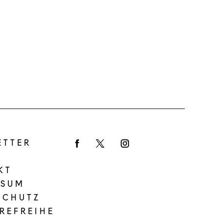
ETTER
Facebook
Twitter
Instagram
KT
SSUM
SCHUTZ
REFREIHE