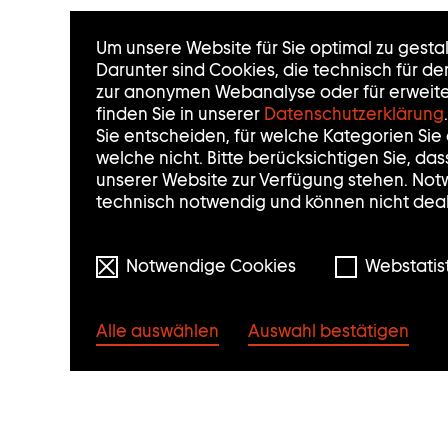
T
Um unsere Website für Sie optimal zu gesta
I
Darunter sind Cookies, die technisch für d
zur anonymen Webanalyse oder für erweiter
N
finden Sie in unserer
Datenschutzerklärung
.
Sie entscheiden, für welche Kategorien Si
F
welche nicht. Bitte berücksichtigen Sie, da
unserer Website zur Verfügung stehen. Not
O
technisch notwendig und können nicht deak
R
M
Notwendige Cookies
Webstatist
A
Alle auswählen
Auswahl bestätigen
T
I
O