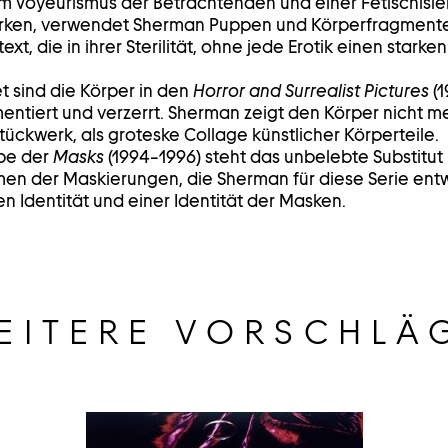
m Voyeurismus der Betrachtenden und einer Fetischisi
rken, verwendet Sherman Puppen und Körperfragment
t, die in ihrer Sterilität, ohne jede Erotik einen starken
t sind die Körper in den
Horror and Surrealist Pictures
(1
tiert und verzerrt. Sherman zeigt den Körper nicht meh
tückwerk, als groteske Collage künstlicher Körperteile.
ppe der
Masks
(1994–1996) steht das unbelebte Substitut 
men der Maskierungen, die Sherman für diese Serie ent
n Identität und einer Identität der Masken.
EITERE VORSCHLÄ