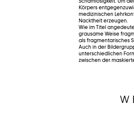
Schamlosigkeit. Um de
Körpers entgegenzuwi
medizinischen Lehrkontex
Nacktheit erzeugen.
Wie im Titel angedeute
grausame Weise fragmen
als fragmentarisches S
Auch in der Bildergru
unterschiedlichen For
zwischen der maskierte
W