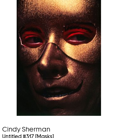
Cindy Sherman
Untitled #317 [Masks]