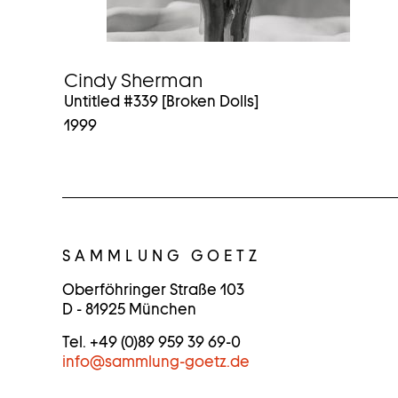
Cindy Sherman
Untitled #339 [Broken Dolls]
1999
K
O
SAMMLUNG GOETZ
N
Oberföhringer Straße 103
D - 81925 München
T
Tel. +49 (0)89 959 39 69-0
A
info
@
sammlung-goetz.de
K