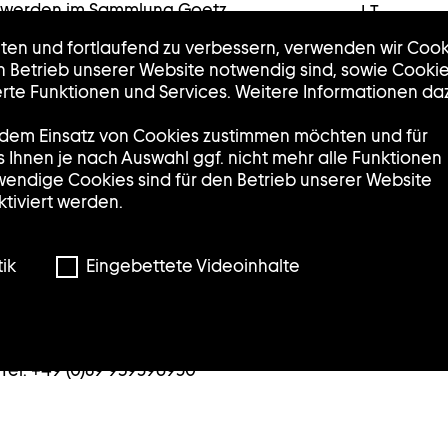
werden im Sammlung Goetz
IT
/Schaufenster in der
lten und fortlaufend zu verbessern, verwenden wir Cook
Münchner Innenstadt
en Betrieb unserer Website notwendig sind, sowie Cooki
präsentiert.
te Funktionen und Services. Weitere Informationen da
Dienstag, Mittwoch und
Freitag: 12:00 – 18:00 Uhr
e dem Einsatz von Cookies zustimmen möchten und für
Donnerstag: 14:00 – 20:00
ss Ihnen je nach Auswahl ggf. nicht mehr alle Funktionen
Uhr
wendige Cookies sind für den Betrieb unserer Website
Samstag: 11:00 – 17:00 Uhr
tiviert werden.
Sonntag und Montag:
geschlossen
ik
Eingebettete Videoinhalte
/Schaufenster
Pacellistraße 5
80333 München
Tel. +49 (0)89 959396930