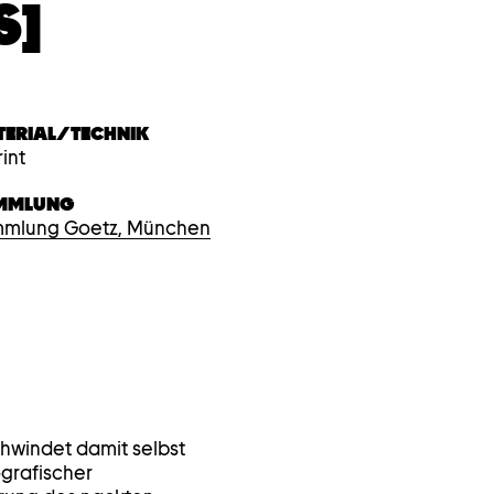
S]
TERIAL/TECHNIK
rint
MMLUNG
mlung Goetz, München
chwindet damit selbst
ografischer