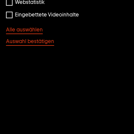
Webstatistik
Eingebettete Videoinhalte
Alle auswählen
Auswahl bestätigen
Paweł Althamer
weiter
kardynal (cardinal)
zum
1991
video