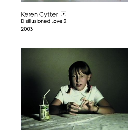
Keren Cytter
weiter
Disillusioned Love 2
zum
2003
video