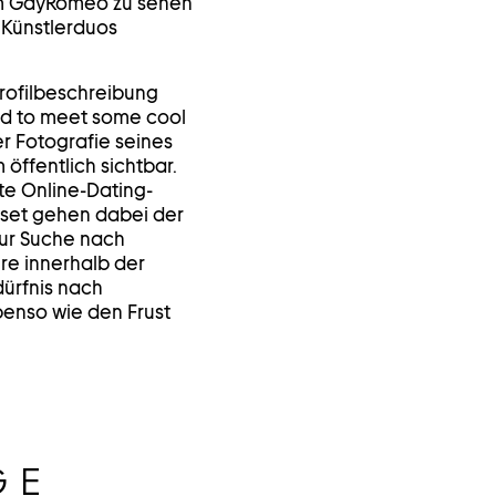
orm GayRomeo zu sehen
 Künstlerduos
rofilbeschreibung
ound to meet some cool
er Fotografie seines
öffentlich sichtbar.
te Online-Dating-
gset gehen dabei der
ur Suche nach
re innerhalb der
ürfnis nach
enso wie den Frust
GE