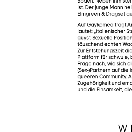
Boden. Neben ihm steh
ist. Der junge Mann he
Elmgreen & Dragset a
Auf GayRomeo trägt An
lautet: „italienischer 
guys”. Sexuelle Positi
täuschend echten Wachsa
Zur Entstehungszeit di
Plattform für schwule,
Frage nach, wie sich 
(Sex-)Partnern auf die
queeren Community. Al
Zugehörigkeit und emo
und die Einsamkeit, di
W