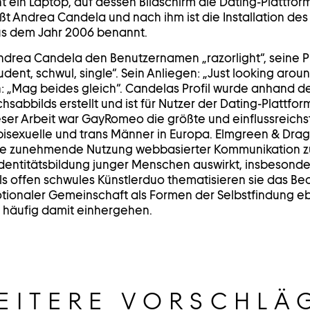
t ein Laptop, auf dessen Bildschirm die Dating-Plattf
ißt Andrea Candela und nach ihm ist die Installation des
us dem Jahr 2006 benannt.
drea Candela den Benutzernamen „razorlight“, seine P
Student, schwul, single“. Sein Anliegen: „Just looking ar
on: „Mag beides gleich“. Candelas Profil wurde anhand d
bbilds erstellt und ist für Nutzer der Dating-Plattform 
eser Arbeit war GayRomeo die größte und einflussreichs
 bisexuelle und trans Männer in Europa. Elmgreen & Dra
die zunehmende Nutzung webbasierter Kommunikation z
 Identitätsbildung junger Menschen auswirkt, insbesonde
s offen schwules Künstlerduo thematisieren sie das Bed
tionaler Gemeinschaft als Formen der Selbstfindung eb
e häufig damit einhergehen.
EITERE VORSCHLÄ