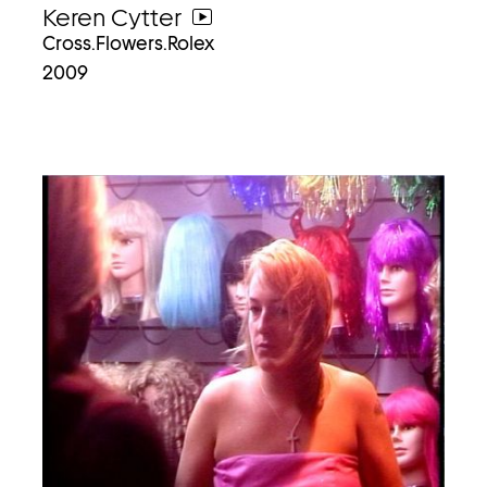
Keren Cytter
weiter
Cross.Flowers.Rolex
zum
2009
video