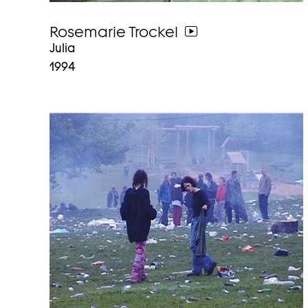
Rosemarie Trockel
weiter
Julia
zum
1994
video