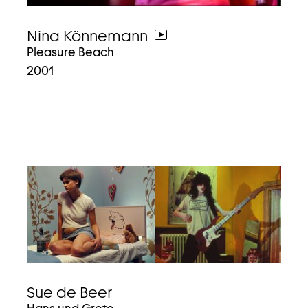
Nina Könnemann
weiter
Pleasure Beach
zum
2001
video
Sue de Beer