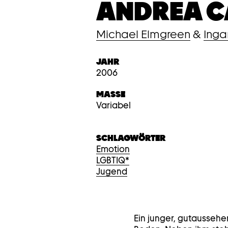
ANDREA CA
Michael Elmgreen
&
Inga
JAHR
2006
MASSE
Variabel
SCHLAGWÖRTER
Emotion
LGBTIQ*
Jugend
Ein junger, gutaussehe