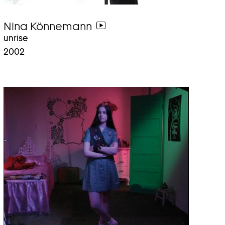
Nina Könnemann
weiter
unrise
zum
2002
video