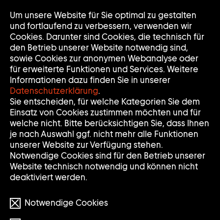
Um unsere Website für Sie optimal zu gestalten
Nav
Nav
und fortlaufend zu verbessern, verwenden wir
auf
zuk
Cookies. Darunter sind Cookies, die technisch für
den Betrieb unserer Website notwendig sind,
sowie Cookies zur anonymen Webanalyse oder
für erweiterte Funktionen und Services. Weitere
Informationen dazu finden Sie in unserer
Datenschutzerklärung
.
Sie entscheiden, für welche Kategorien Sie dem
Einsatz von Cookies zustimmen möchten und für
welche nicht. Bitte berücksichtigen Sie, dass Ihnen
Das ist ein Video!
je nach Auswahl ggf. nicht mehr alle Funktionen
unserer Website zur Verfügung stehen.
Um es anzusehen, müssen Sie die Kategorie
Notwendige Cookies sind für den Betrieb unserer
„Eingebettete Videoinhalte“ in den Cookie-
Website technisch notwendig und können nicht
Einstellungen aktivieren und anschließend
die Seite neu laden.
deaktiviert werden.
Zu den Cookie-Einstellungen
Notwendige Cookies