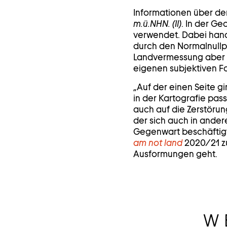
Informationen über de
m.ü.NHN. (II)
. In der G
verwendet. Dabei hand
durch den Normalnullpu
Landvermessung aber n
eigenen subjektiven F
„Auf der einen Seite g
in der Kartografie pass
auch auf die Zerstörun
der sich auch in ander
Gegenwart beschäftigt.
am not land
2020/21 zu
Ausformungen geht.
W