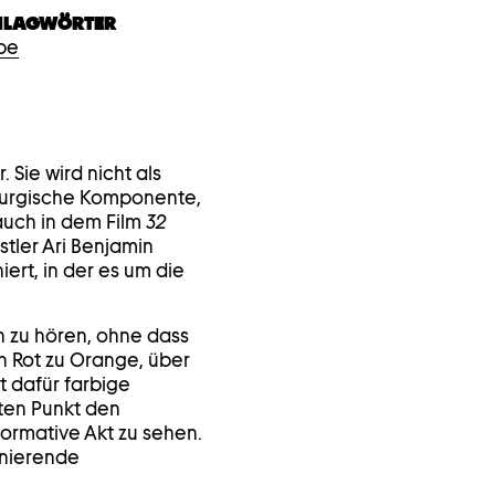
HLAGWÖRTER
be
 Sie wird nicht als
aturgische Komponente,
auch in dem Film
32
tler Ari Benjamin
ert, in der es um die
 zu hören, ohne dass
n Rot zu Orange, über
t dafür farbige
sten Punkt den
ormative Akt zu sehen.
inierende