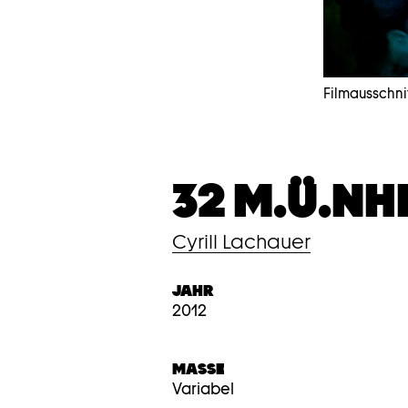
Filmausschnit
32 M.Ü.NHN.
Cyrill Lachauer
JAHR
2012
MASSE
Variabel