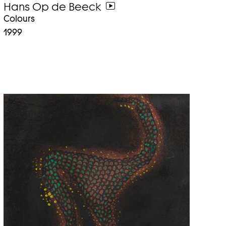
Hans Op de Beeck
weiter
Colours
zum
1999
video