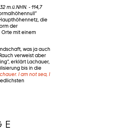
32 m.ü.NHN. - 114,7
Normalhöhennull“
Haupthöhennetz, die
Form der
 Orte mit einem
andschaft, was ja auch
r Rauch verweist aber
ng“, erklärt Lachauer,
sierung bis in die
achauer. I am not sea, I
iedlichsten
GE