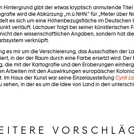
n Hintergrund gibt der etwas kryptisch anmutende Titel
eografie wird die Abkürzung „m.ü.NHN.“ für „Meter über 
elt es sich um eine Höhenbezugsfläche im Deutschen 
nkt verläuft. Lachauer folgt bei seiner künstlerischen 
icht den wissenschaftlichen Angaben, sondern hat die
arbsystem verknüpft.
ing es mir um die Verschleierung, das Ausschalten der L
iert, in der der Raum durch eine Farbe ersetzt wird. De
g, die mit der Kartografie und den Eroberungen einhergi
en Arbeiten mit den Auswirkungen europäischer Koloniali
 Im Haus der Kunst war seine Einzelausstellung
Cyrill L
 sehen, in der es um die Idee von Land in den untersch
EITERE VORSCHLÄ