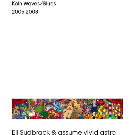
Köln Waves/Blues
zum
2005-2008
video
Eli Sudbrack & assume vivid astro