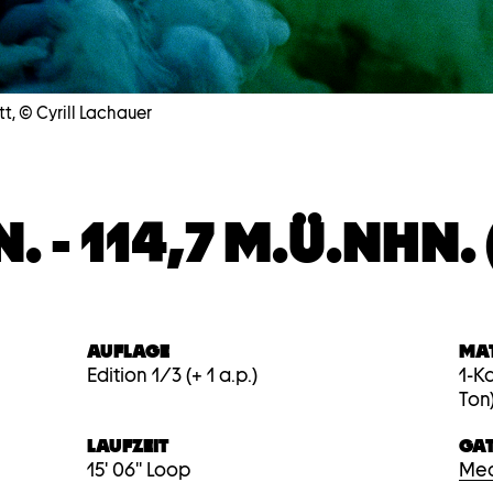
Mute
t, © Cyrill Lachauer
 - 114,7 M.Ü.NHN. (
AUFLAGE
MA
Edition 1/3 (+ 1 a.p.)
1-K
Ton
LAUFZEIT
GA
15' 06'' Loop
Med