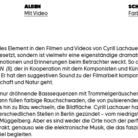
ALBEN
SC
Mit Video
Far
ales Element in den Filmen und Videos von Cyrill Lachauer.
gesetzt, sondern ist vielmehr eine eigenständige dram
Emotionen und Erinnerungen beim Betrachter weckt. So 
 (II),
der in Kooperation mit dem Komponisten und Küns
 Er hat den suggestiven Sound zu der Filmarbeit komponi
haft und Natur geht.
d nur dröhnende Basssequenzen mit Trommelgeräuschen
Dann füllen farbige Rauchschwaden, die von pulsierende
 hin zu Blau wechseln, die Bildfläche. Cyrill Lachauer ha
schiedlichen Stellen in Berlin gezündet – vom niedrig
Müggelberg. Aber es sind weder die Orte noch der perf
trakt, genauso wie die elektronische Musik, die das fasz
el begleiten.