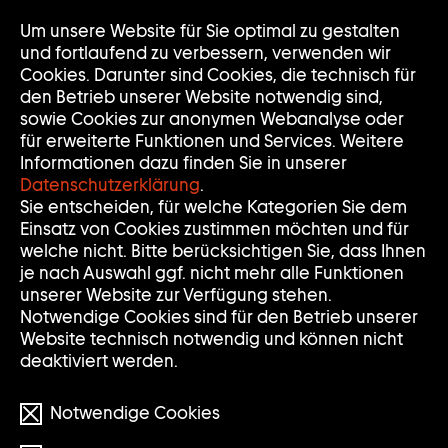
Um unsere Website für Sie optimal zu gestalten
Nav
Nav
und fortlaufend zu verbessern, verwenden wir
auf
zuk
Cookies. Darunter sind Cookies, die technisch für
den Betrieb unserer Website notwendig sind,
sowie Cookies zur anonymen Webanalyse oder
für erweiterte Funktionen und Services. Weitere
Informationen dazu finden Sie in unserer
Datenschutzerklärung
.
Sie entscheiden, für welche Kategorien Sie dem
Einsatz von Cookies zustimmen möchten und für
welche nicht. Bitte berücksichtigen Sie, dass Ihnen
je nach Auswahl ggf. nicht mehr alle Funktionen
unserer Website zur Verfügung stehen.
Notwendige Cookies sind für den Betrieb unserer
Website technisch notwendig und können nicht
deaktiviert werden.
Notwendige Cookies